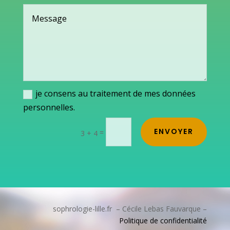
je consens au traitement de mes données
personnelles.
ENVOYER
=
3 + 4
sophrologie-lille.fr – Cécile Lebas Fauvarque –
Politique de confidentialité