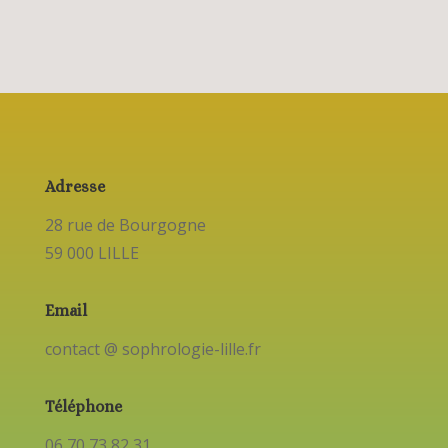
Adresse
28 rue de Bourgogne
59 000 LILLE
Email
contact @ sophrologie-lille.fr
Téléphone
06 70 73 82 31